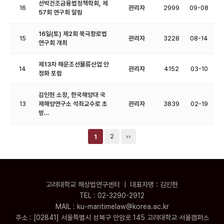
선박건조금융법정책학회, 제
16
관리자
2999
09-08
57회 연구회 알림
16일(토) 제2회 북극항로법
15
관리자
3228
08-14
연구회 개최
제13차 해운조선물류산업 안
14
관리자
4152
03-10
정화 포럼
김인현 소장, 한국해양대 국
13
제해양연구소 석좌교수로 초
관리자
3839
02-19
빙…
2
1
고려대학교 해상법연구센터 ㅣ 대표자명 : 김인현
TEL : 02-3290-2912
MAIL : ku-maritimelaw@korea.ac.kr
주소 : [02841] 서울특별시 성북구 안암로 145 고려대학교 서울캠퍼스