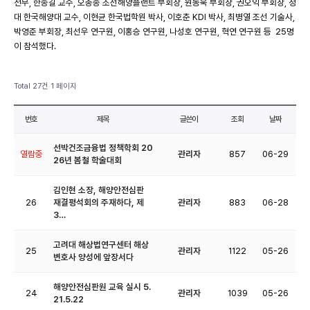
전무, 한종길 교수, 오총종 조선해양플랜트 부회장, 원동욱 부회장, 권오익 부회장, 정
대 한국해양대 교수, 이현균 한국법학원 박사, 이호춘 KDI 박사, 최병열 조선 기술사,
박영준 부회장, 최선우 연구원, 이홍승 연구원, 나성호 연구원, 혁연 연구원 등 25명
이 참석했다.
Total 27건
1 페이지
번호
제목
글쓴이
조회
날짜
선박건조금융법 정책학회 20
열람중
관리자
857
06-29
26년 봄철 학술대회
김인현 소장, 해양안전심판
26
재결평석회의 주재하다, 제
관리자
883
06-28
3…
고려대 해상법연구센터 해상
25
관리자
1122
05-26
변호사 양성에 앞장서다
해양안전심판원 교육 실시 5.
24
관리자
1039
05-26
21.5.22