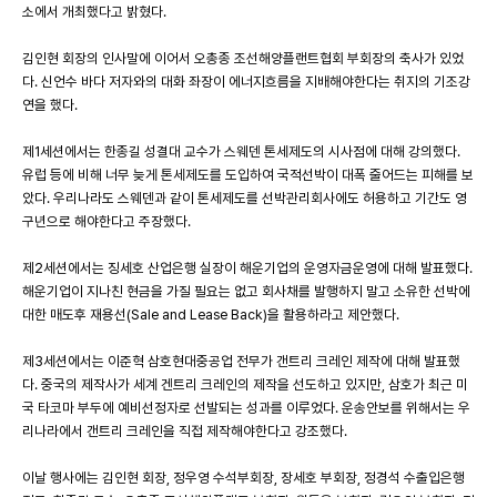
소에서 개최했다고 밝혔다.
김인현 회장의 인사말에 이어서 오총종 조선해양플랜트협회 부회장의 축사가 있었
다. 신언수 바다 저자와의 대화 좌장이 에너지흐름을 지배해야한다는 취지의 기조강
연을 했다.
제1세션에서는 한종길 성결대 교수가 스웨덴 톤세제도의 시사점에 대해 강의했다.
유럽 등에 비해 너무 늦게 톤세제도를 도입하여 국적선박이 대폭 줄어드는 피해를 보
았다. 우리나라도 스웨덴과 같이 톤세제도를 선박관리회사에도 허용하고 기간도 영
구년으로 해야한다고 주장했다.
제2세션에서는 징세호 산업은행 실장이 해운기업의 운영자금운영에 대해 발표했다.
해운기업이 지나친 현금을 가질 필요는 없고 회사채를 발행하지 말고 소유한 선박에
대한 매도후 재용선(Sale and Lease Back)을 활용하라고 제안했다.
제3세션에서는 이준혁 삼호현대중공업 전무가 갠트리 크레인 제작에 대해 발표했
다. 중국의 제작사가 세계 겐트리 크레인의 제작을 선도하고 있지만, 삼호가 최근 미
국 타코마 부두에 예비선정자로 선발되는 성과를 이루었다. 운송안보를 위해서는 우
리나라에서 갠트리 크레인을 직접 제작해야한다고 강조했다.
이날 행사에는 김인현 회장, 정우영 수석부회장, 장세호 부회장, 정경석 수출입은행