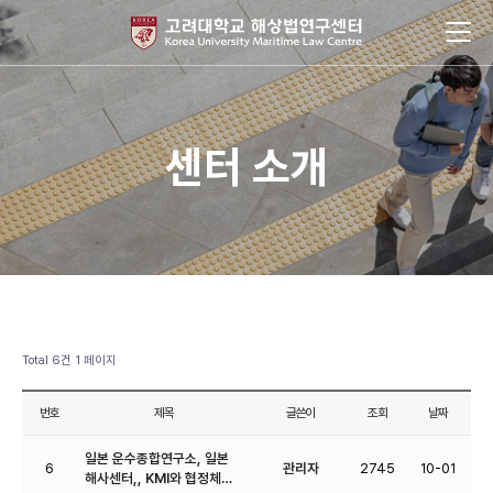
센터 소개
Total 6건
1 페이지
번호
제목
글쓴이
조회
날짜
일본 운수종합연구소, 일본
6
관리자
2745
10-01
해사센터,, KMI와 협정체…