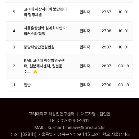
고려대 해상사이버 보안센터
5
관리자
2757
10-01
와 협정체결
자율운항선박 설계회사인 아
4
관리자
2736
10-01
비커스와 협정
3
중앙해양안전심판원
관리자
2587
10-01
KMI, 고려대 해상법연구센
2
터, 일본해사센터, 일본운
관리자
2637
09-18
수…
1
일반
관리자
2700
09-18
고려대학교 해상법연구센터 ㅣ 대표자명 : 김인현
TEL : 02-3290-2912
MAIL : ku-maritimelaw@korea.ac.kr
주소 : [02841] 서울특별시 성북구 안암로 145 고려대학교 서울캠퍼스