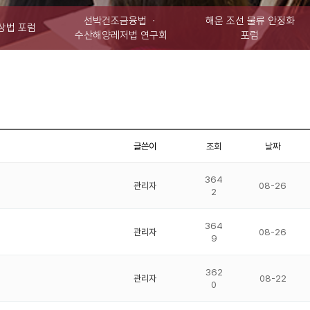
선박건조금융법 ㆍ
해운 조선 물류 안정화
상법 포럼
수산해양레저법 연구회
포럼
글쓴이
조회
날짜
364
관리자
08-26
2
364
관리자
08-26
9
362
관리자
08-22
0