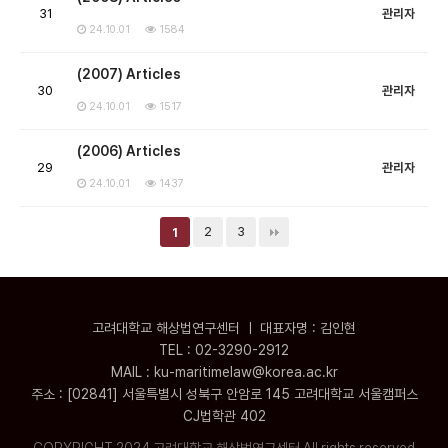
31
관리자
24.10.01
1584
(2007) Articles
30
관리자
24.10.01
1517
(2006) Articles
29
관리자
24.10.01
1437
2
3
1
고려대학교 해상법연구센터 ㅣ 대표자명 : 김인현
TEL : 02-3290-2912
MAIL : ku-maritimelaw@korea.ac.kr
주소 : [02841] 서울특별시 성북구 안암로 145 고려대학교 서울캠퍼스
CJ법학관 402