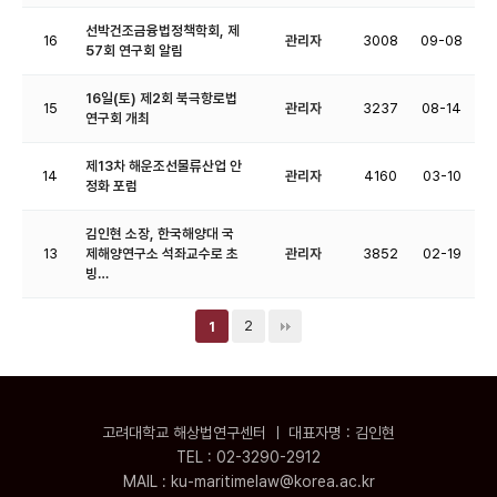
선박건조금융법정책학회, 제
16
관리자
3008
09-08
57회 연구회 알림
16일(토) 제2회 북극항로법
15
관리자
3237
08-14
연구회 개최
제13차 해운조선물류산업 안
14
관리자
4160
03-10
정화 포럼
김인현 소장, 한국해양대 국
13
제해양연구소 석좌교수로 초
관리자
3852
02-19
빙…
2
1
고려대학교 해상법연구센터 ㅣ 대표자명 : 김인현
TEL : 02-3290-2912
MAIL : ku-maritimelaw@korea.ac.kr