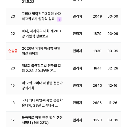
21.5.22
고려대 법학전문대학원 바다
23
관리자
2049
03-09
최고위 8기 입학식 성료
바다, 저자와의 대화 제200
22
관리자
1879
03-09
강 기념식 성료보고
2026년 제1회 해상법 현안
열람중
관리자
1830
03-09
해결 좌담회
제8회 북극항로법 연구회 알
20
관리자
1841
02-28
림 2.28. 20시부터 온…
제17회 고려대 해상법 전문가
19
관리자
2640
12-16
강좌개최
국내 최대 해양·해사법 공동학
18
관리자
2686
11-26
술대회, 28일 고려대서 …
북극항로 항행 관련 법적 쟁점
17
관리자
3323
09-09
세미나 (9월 22일)