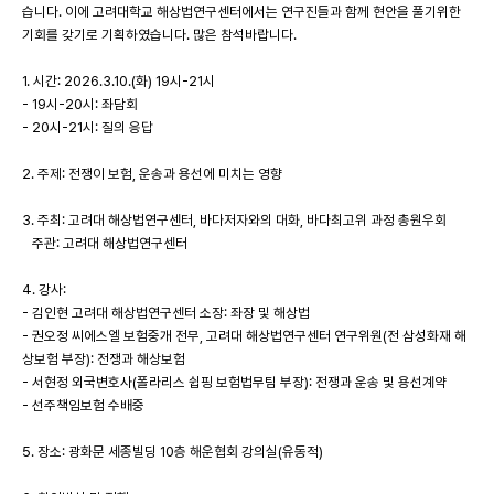
습니다. 이에 고려대학교 해상법연구센터에서는 연구진들과 함께 현안을 풀기위한
기회를 갖기로 기획하였습니다. 많은 참석바랍니다.
1. 시간: 2026.3.10.(화) 19시-21시
- 19시-20시: 좌담회
- 20시-21시: 질의 응답
2. 주제: 전쟁이 보험, 운송과 용선에 미치는 영향
3. 주최: 고려대 해상법연구센터, 바다저자와의 대화, 바다최고위 과정 총원우회
주관: 고려대 해상법연구센터
4. 강사:
- 김인현 고려대 해상법연구센터 소장: 좌장 및 해상법
- 권오정 씨에스엘 보험중개 전무, 고려대 해상법연구센터 연구위원(전 삼성화재 해
상보험 부장): 전쟁과 해상보험
- 서현정 외국변호사(폴라리스 쉽핑 보험법무팀 부장): 전쟁과 운송 및 용선계약
- 선주책임보험 수배중
5. 장소: 광화문 세종빌딩 10층 해운협회 강의실(유동적)