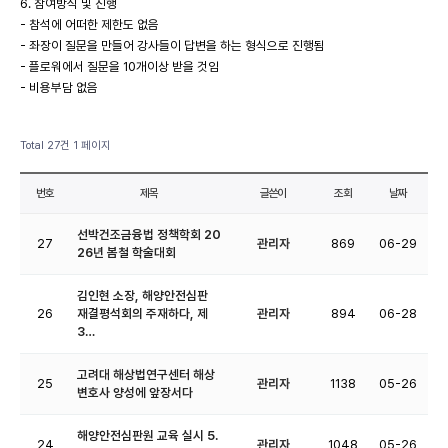
6. 참여방식 및 진행
- 참석에 어떠한 제한도 없음
- 좌장이 질문을 만들어 강사들이 답변을 하는 형식으로 진행됨
- 플로워에서 질문을 10개이상 받을 것임
- 비용부담 없음
Total 27건
1 페이지
번호
제목
글쓴이
조회
날짜
선박건조금융법 정책학회 20
27
관리자
869
06-29
26년 봄철 학술대회
김인현 소장, 해양안전심판
26
재결평석회의 주재하다, 제
관리자
894
06-28
3…
고려대 해상법연구센터 해상
25
관리자
1138
05-26
변호사 양성에 앞장서다
해양안전심판원 교육 실시 5.
24
관리자
1048
05-26