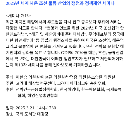
년 세계 해운 조선 물류 산업의 쟁점과 정책제안 세미나
2025
세미나 개요
<
>
최근 미국은 해양에서의 주도권을 다시 잡고 중국보다 우위에 서려는
다양한 시도를 합니다
번영과 안보를 위한
년 미국 조선업과 항
. “
2024
만인프라법
해군 및 해안경비대 준비태세법
무역대표부의 중국에
”, “
”,
대한 항만세부과
등 입법과 행정조치를 통하여 미국은 조선업
해운업
“
,
그리고 물류업에 큰 변화를 가져오고 있습니다
또한 선박을 운항할 해
.
기인력의 강화를 목표로 합니다
의
를 해운
조선
물류산업
. GDP
70%
,
,
에서 확보하는 대한민국이 어떠한 입법조치가 필요하고 제안되어야하
는지 제
차 세미나를 통해 알아보도록 기획하였습니다
13
.
주최
이헌승 의원실
이철규 의원실
박덕흠 의원실
조승환 의원실
:
/
/
/
주관
고려대 해상법연구센터
고려대 바다최고위 총원우회
:
,
,
후원
선박건조금융법정책학회
한국해양대
한국해운협회
국제물류
:
,
,
,
협회
해양산업총연합회
,
일자
시
: 2025.3.21. 14
-1730
장소
국회 도서관 대강당
: