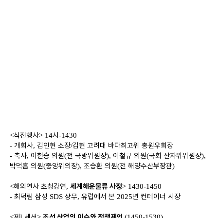
식전행사
시
<
> 14
-1430
개회사
김인현 소장
김현 고려대 바다최고위 총원우회장
-
,
/
축사
이헌승 의원
전 국방위원장
이철규 의원
국회 산자위위원장
-
,
(
),
(
),
박덕흠 의원
중앙위의장
조승환 의원
전 해양수산부장관
(
),
(
)
해외연사 초청강연
세계해운물류 사정
<
,
> 1430-1450
최덕림 삼성
상무
유럽에서 본
년 컨테이너 시장
-
SDS
,
2025
제
세션
조선 산업의 이슈와 정책제언
<
I
>
(1450-1530)