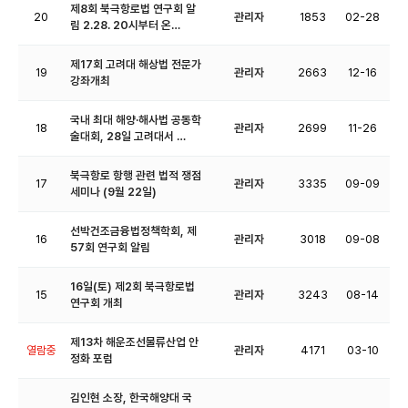
제8회 북극항로법 연구회 알
20
관리자
1853
02-28
림 2.28. 20시부터 온…
제17회 고려대 해상법 전문가
19
관리자
2663
12-16
강좌개최
국내 최대 해양·해사법 공동학
18
관리자
2699
11-26
술대회, 28일 고려대서 …
북극항로 항행 관련 법적 쟁점
17
관리자
3335
09-09
세미나 (9월 22일)
선박건조금융법정책학회, 제
16
관리자
3018
09-08
57회 연구회 알림
16일(토) 제2회 북극항로법
15
관리자
3243
08-14
연구회 개최
제13차 해운조선물류산업 안
열람중
관리자
4171
03-10
정화 포럼
김인현 소장, 한국해양대 국