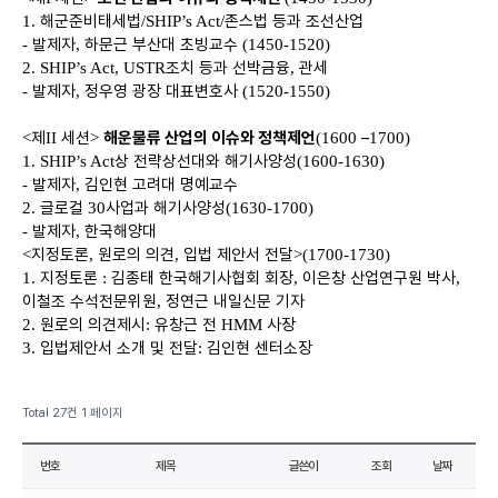
해군준비태세법
존스법 등과 조선산업
1.
/SHIP’s Act/
발제자
하문근 부산대 초빙교수
-
,
(1450-1520)
조치 등과 선박금융
관세
2. SHIP’s Act, USTR
,
발제자
정우영 광장 대표변호사
-
,
(1520-1550)
제
세션
해운물류 산업의 이슈와 정책제언
–
<
II
>
(1600
1700)
상
전략상선대와 해기사양성
1. SHIP’s Act
(1
600-1630)
발제자
김인현 고려대 명예교수
-
,
글로컬
사업과 해기사양성
2.
30
(1630-1700)
발제자
한국해양대
-
,
지정토론
원로의 의견
입법 제안서 전달
<
,
,
>(1700-1730)
지정토론
김종태 한국해기사협회 회장
이은창 산업연구원 박사
1.
:
,
,
이철조 수석전문위원
정연근 내일신문 기자
,
원로의 의견제시
유창근 전
사장
2.
:
HMM
입법제안서 소개 및 전달
김인현 센터소장
3.
:
Total 27건
1 페이지
번호
제목
글쓴이
조회
날짜