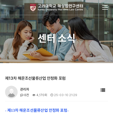
센터 소식
제13차 해운조선물류산업 안정화 포럼
관리자
0건
4,170회
25-03-10 21:29
제
차 해운조선물류산업 안정화 포럼
-
13
-