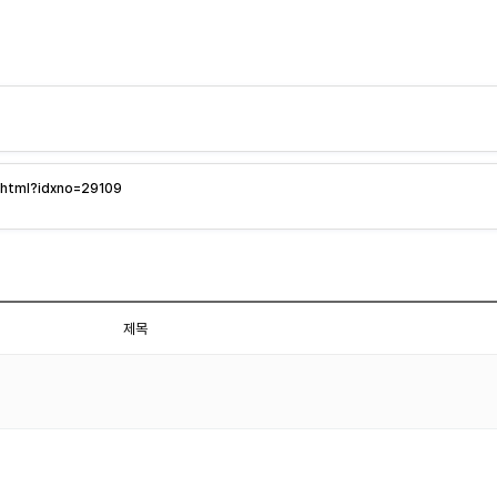
w.html?idxno=29109
제목
.