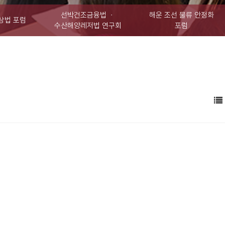
선박건조금융법 ㆍ
해운 조선 물류 안정화
상법 포럼
수산해양레저법 연구회
포럼