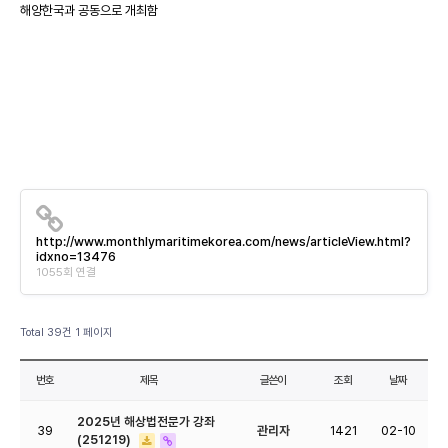
해양한국과 공동으로 개최함
http://www.monthlymaritimekorea.com/news/articleView.html?
idxno=13476
1055회 연결
Total 39건
1 페이지
번호
제목
글쓴이
조회
날짜
2025년 해상법전문가 강좌
39
관리자
1421
02-10
(251219)