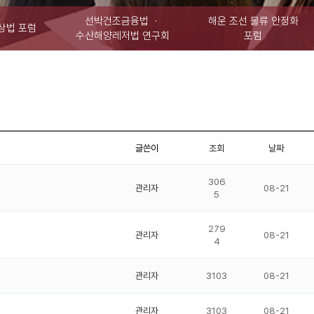
선박건조금융법 ㆍ
해운 조선 물류 안정화
상법 포럼
수산해양레저법 연구회
포럼
글쓴이
조회
날짜
306
관리자
08-21
5
279
관리자
08-21
4
관리자
3103
08-21
관리자
3103
08-21