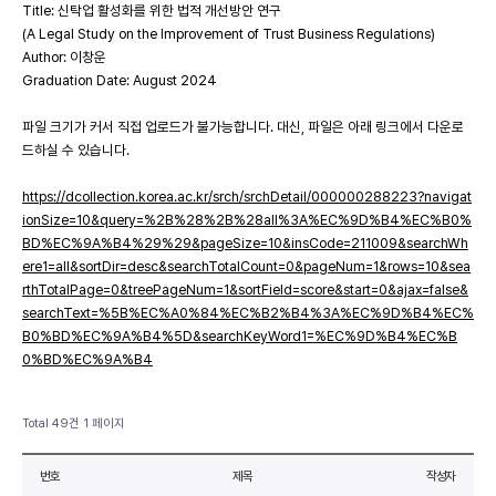
Title: 신탁업 활성화를 위한 법적 개선방안 연구
(A Legal Study on the Improvement of Trust Business Regulations)
Author: 이창운
Graduation Date: August 2024
파일 크기가 커서 직접 업로드가 불가능합니다. 대신, 파일은 아래 링크에서 다운로
드하실 수 있습니다.
https://dcollection.korea.ac.kr/srch/srchDetail/000000288223?navigat
ionSize=10&query=%2B%28%2B%28all%3A%EC%9D%B4%EC%B0%
BD%EC%9A%B4%29%29&pageSize=10&insCode=211009&searchWh
ere1=all&sortDir=desc&searchTotalCount=0&pageNum=1&rows=10&sea
rthTotalPage=0&treePageNum=1&sortField=score&start=0&ajax=false&
searchText=%5B%EC%A0%84%EC%B2%B4%3A%EC%9D%B4%EC%
B0%BD%EC%9A%B4%5D&searchKeyWord1=%EC%9D%B4%EC%B
0%BD%EC%9A%B4
Total 49건
1 페이지
번호
제목
작성자