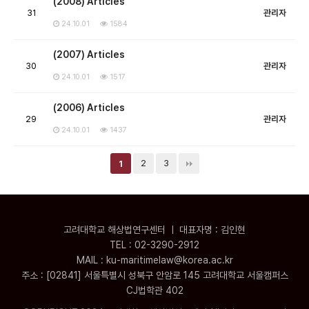
(2008) Articles
31
관리자
24.10.01
1584
(2007) Articles
30
관리자
24.10.01
1517
(2006) Articles
29
관리자
24.10.01
1437
2
3
1
고려대학교 해상법연구센터 ㅣ 대표자명 : 김인현
TEL : 02-3290-2912
MAIL : ku-maritimelaw@korea.ac.kr
주소 : [02841] 서울특별시 성북구 안암로 145 고려대학교 서울캠퍼스
CJ법학관 402