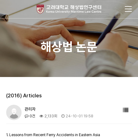
해상법 논문
(2016) Articles
관리자
0건
2,133회
24-10-01 19:58
1. Lessons from Recent Ferry Accidents in Eastern Asia