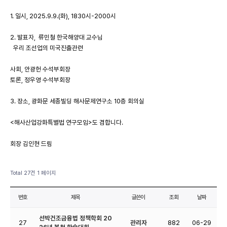
1. 일시, 2025.9.9.(화), 1830시-2000시
2. 발표자, 류민철 한국해양대 교수님
우리 조선업의 미국진출관련
사회, 안광헌 수석부회장
토론, 정우영 수석부회장
3. 장소, 광화문 세종빌딩 해사문제연구소 10층 회의실
<해사산업강화특별법 연구모임>도 겸합니다.
회장 김인현 드림
Total 27건
1 페이지
번호
제목
글쓴이
조회
날짜
선박건조금융법 정책학회 20
27
관리자
882
06-29