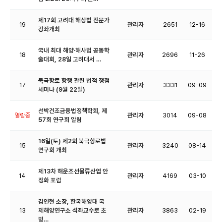
제17회 고려대 해상법 전문가
19
관리자
2651
12-16
강좌개최
국내 최대 해양·해사법 공동학
18
관리자
2696
11-26
술대회, 28일 고려대서 …
북극항로 항행 관련 법적 쟁점
17
관리자
3331
09-09
세미나 (9월 22일)
선박건조금융법정책학회, 제
열람중
관리자
3014
09-08
57회 연구회 알림
16일(토) 제2회 북극항로법
15
관리자
3240
08-14
연구회 개최
제13차 해운조선물류산업 안
14
관리자
4169
03-10
정화 포럼
김인현 소장, 한국해양대 국
13
제해양연구소 석좌교수로 초
관리자
3863
02-19
빙…