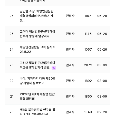
26년 봄철 학술대회
김인현 소장, 해양안전심판
26
재결평석회의 주재하다, 제
관리자
907
06-28
3…
고려대 해상법연구센터 해상
25
관리자
1145
05-26
변호사 양성에 앞장서다
해양안전심판원 교육 실시 5.
24
관리자
1057
05-26
21.5.22
고려대 법학전문대학원 바다
23
관리자
2072
03-09
최고위 8기 입학식 성료
바다, 저자와의 대화 제200
22
관리자
1892
03-09
강 기념식 성료보고
2026년 제1회 해상법 현안
21
관리자
1850
03-09
해결 좌담회
제8회 북극항로법 연구회 알
20
관리자
1848
02-28
림 2.28. 20시부터 온…