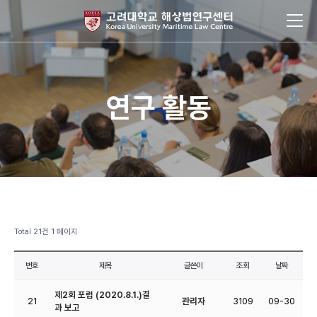
연구 활동
Total 21건
1 페이지
번호
제목
글쓴이
조회
날짜
제2회 포럼 (2020.8.1.)결
21
관리자
3109
09-30
과 보고