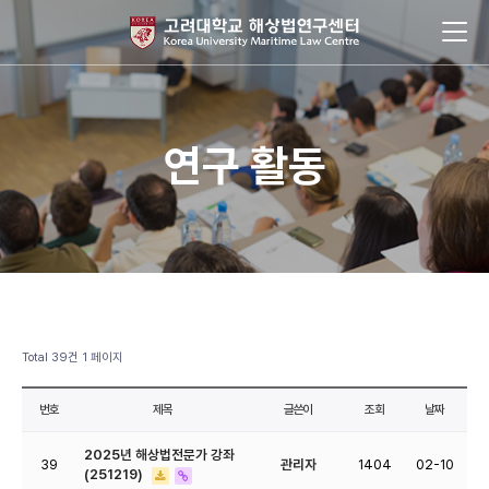
연구 활동
Total 39건
1 페이지
번호
제목
글쓴이
조회
날짜
2025년 해상법전문가 강좌
39
관리자
1404
02-10
(251219)