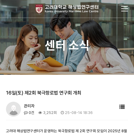
센터 소식
16일(토) 제2회 북극항로법 연구회 개최
관리자
0건
3,252회
25-08-14 18:36
고려대 해상법연구센터가 운영하는 북극항로법 제 2회 연구회 모임이 2025년 8월