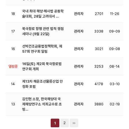
국내 최대 해양·해사법 공동학
18
관리자
2701
11-26
술대회, 28일 고려대서 …
북극항로 항행 관련 법적 쟁점
17
관리자
3338
09-09
세미나 (9월 22일)
선박건조금융법정책학회, 제
16
관리자
3021
09-08
57회 연구회 알림
16일(토) 제2회 북극항로법
열람중
관리자
3253
08-14
연구회 개최
제13차 해운조선물류산업 안
14
관리자
4178
03-10
정화 포럼
김인현 소장, 한국해양대 국
13
제해양연구소 석좌교수로 초
관리자
3880
02-19
빙…
2
1