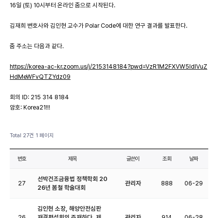
16일 (토) 10시부터 온라인 줌으로 시작된다.
김재희 변호사와 김인현 교수가 Polar Code에 대한 연구 결과를 발표한다.
줌 주소는 다음과 같다.
https://korea-ac-kr.zoom.us/j/2153148184?pwd=VzR1M2FXVW5ldlVuZ
HdMeWFvQTZYdz09
회의 ID: 215 314 8184
암호: Korea21!!!
Total 27건
1 페이지
번호
제목
글쓴이
조회
날짜
선박건조금융법 정책학회 20
27
관리자
888
06-29
26년 봄철 학술대회
김인현 소장, 해양안전심판
26
재결평석회의 주재하다, 제
관리자
914
06-28