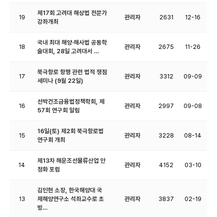
제17회 고려대 해상법 전문가
19
관리자
2631
12-16
강좌개최
국내 최대 해양·해사법 공동학
18
관리자
2675
11-26
술대회, 28일 고려대서 …
북극항로 항행 관련 법적 쟁점
17
관리자
3312
09-09
세미나 (9월 22일)
선박건조금융법정책학회, 제
16
관리자
2997
09-08
57회 연구회 알림
16일(토) 제2회 북극항로법
15
관리자
3228
08-14
연구회 개최
제13차 해운조선물류산업 안
14
관리자
4152
03-10
정화 포럼
김인현 소장, 한국해양대 국
13
제해양연구소 석좌교수로 초
관리자
3837
02-19
빙…