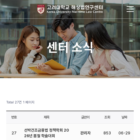
센터 소식
Total 27건
1 페이지
번호
제목
글쓴이
조회
날짜
선박건조금융법 정책학회 20
27
관리자
853
06-29
26년 봄철 학술대회