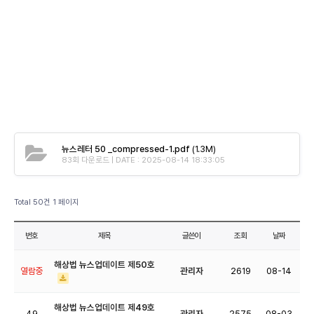
뉴스레터 50 _compressed-1.pdf
(1.3M)
83회 다운로드 | DATE : 2025-08-14 18:33:05
Total 50건
1 페이지
번호
제목
글쓴이
조회
날짜
해상법 뉴스업데이트 제50호
열람중
관리자
2619
08-14
해상법 뉴스업데이트 제49호
49
관리자
2575
08-03