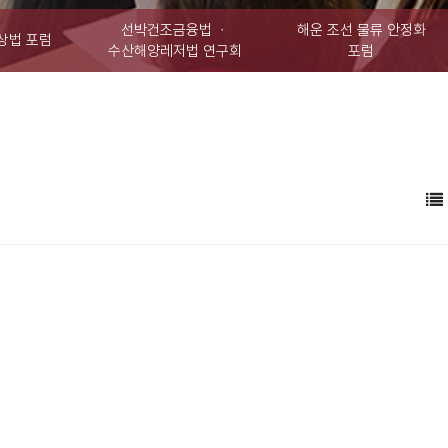
선박건조금융법 ㆍ
해운 조선 물류 안정화
상법 포럼
수산해양레저법 연구회
포럼