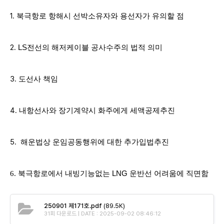
1.
북극항로 항해시 선박소유자와 용선자가 유의할 점
2.
LS전선
의 해저케이블 공사수주의 법적 의미
3.
도선사 책임
4.
내항선사와 장기계약시 화주에게 세액공제추진
5.
해운법상 운임공동행위에 대한 추가입법추진
6.
북극항로에서 내빙기능없는
LNG
운반선 어려움에 직면함
250901 제171호.pdf
(89.5K)
31회 다운로드 | DATE : 2025-09-02 08:46:12