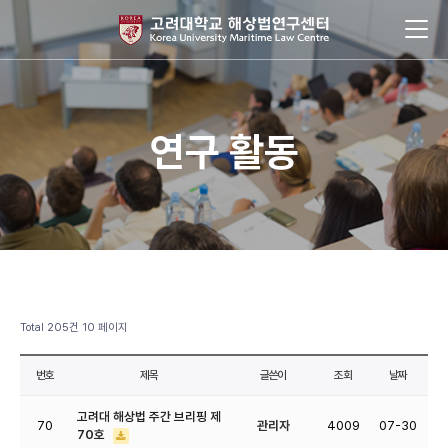
연구 활동
Total 205건
10 페이지
번호
제목
글쓴이
조회
날짜
고려대 해상법 주간 브리핑 제
70
관리자
4009
07-30
70호