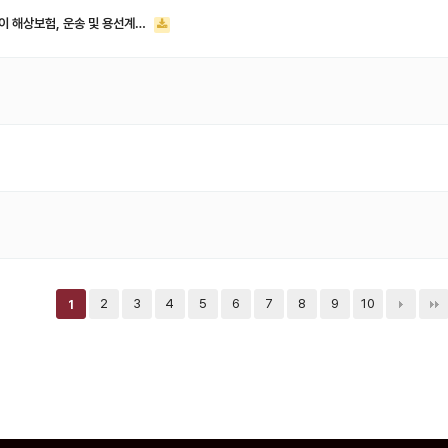
험이 해상보험, 운송 및 용선계…
2
3
4
5
6
7
8
9
10
1