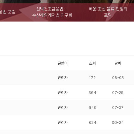
선박건조금융법 ㆍ
해운 조선 물류 안정화
상법 포럼
수산해양레저법 연구회
포럼
글쓴이
조회
날짜
관리자
172
08-03
관리자
364
07-25
관리자
649
07-07
관리자
824
06-24