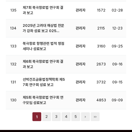
제7회 북극항로법 연구회 결
135
관리자
1572
02-28
과 보고
2025년 고려대 해상법 전문
134
관리자
2115
12-23
가 강좌 성료 보고 025…
북극항로 항행관련 법적 쟁점
133
관리자
3160
09-25
세미나 성료보고
제6회 북극항로법 연구회 결
132
관리자
2673
09-16
과 보고
선박건조금융법정책학회 제5
131
관리자
3732
09-15
7회 연구회 성료 보고
제5회 북극항로법 연구회 연
130
관리자
4853
09-09
구모임 성료보고
2
3
4
5
1