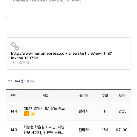
.
http://www.maritimepress.co.kr/news/articleView.html?
idxno=323796
1144회 연결
Total 144건
1 페이지
번호
제목
글쓴이
조회
날짜
해운저널읽기 8.1 발표 자료
144
관리자
11
12:23
N
최종현 학술원 + 해군, 해양
143
관리자
166
07-30
안보 세미나, 김인현 소장…