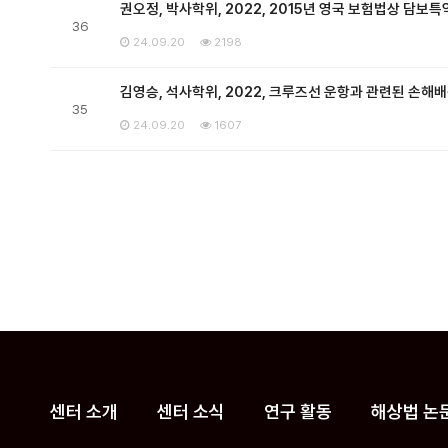
권오정, 박사학위, 2022, 2015년 영국 보험법상 담보특
36
24.09.20
2198
김영승, 석사학위, 2022, 크루즈선 운항과 관련된 손해
35
24.09.20
1607
맨끝
센터 소개
센터 소식
연구 활동
해상법 논