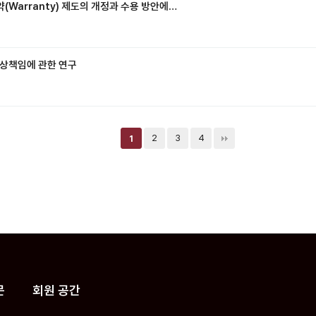
약(Warranty) 제도의 개정과 수용 방안에…
배상책임에 관한 연구
2
3
4
1
문
회원 공간