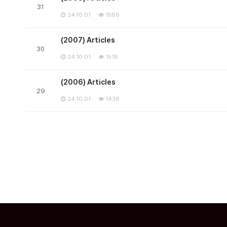
31
24.10.01
1586
(2007) Articles
30
24.10.01
1518
(2006) Articles
29
24.10.01
1438
맨끝