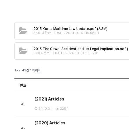
2015 Korea Maritime Law Update.pdf
(2.3M)
58회 다운로드 | DATE : 2024-10-01 19:58:01
2015 The Sewol Accident and its Legal Implication.pdf
(
57회 다운로드 | DATE : 2024-10-01 19:58:01
Total 43건
1 페이지
번호
(2021) Articles
43
24.10.01
2294
(2020) Articles
42