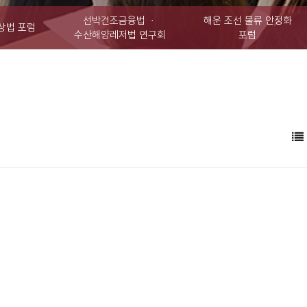
선박건조금융법 ㆍ
해운 조선 물류 안정화
상법 포럼
수산해양레저법 연구회
포럼