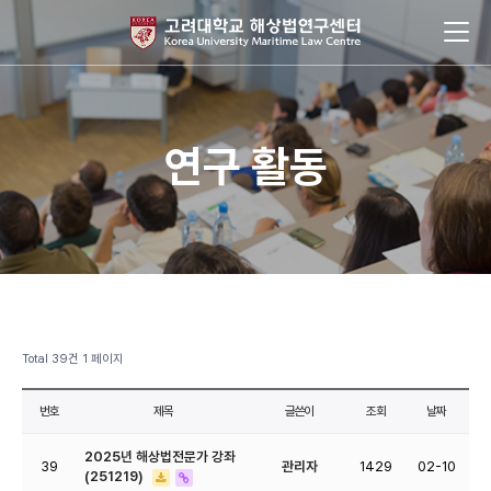
연구 활동
Total 39건
1 페이지
번호
제목
글쓴이
조회
날짜
2025년 해상법전문가 강좌
39
관리자
1429
02-10
(251219)