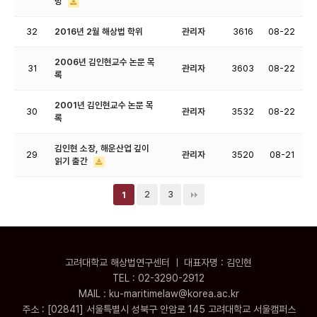
망
32
2016년 2월 해상법 학위
관리자
3616
08-22
2006년 김인현교수 논문 목
31
관리자
3603
08-22
록
2001년 김인현교수 논문 목
30
관리자
3532
08-22
록
김인현 소장, 해운산업 깊이
29
관리자
3520
08-21
읽기 출간
2
3
1
고려대학교 해상법연구센터 ㅣ 대표자명 : 김인현
TEL : 02-3290-2912
MAIL : ku-maritimelaw@korea.ac.kr
주소 : [02841] 서울특별시 성북구 안암로 145 고려대학교 서울캠퍼스