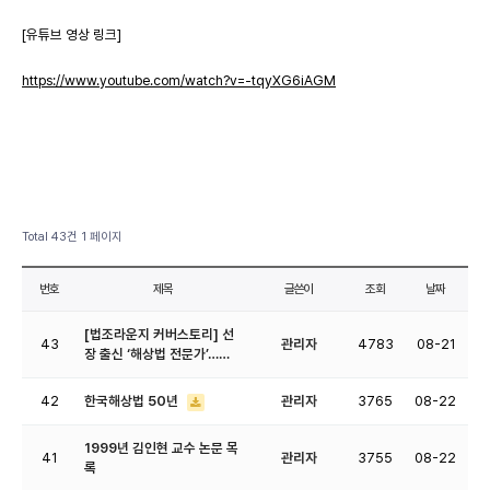
[유튜브 영상 링크]
https://www.youtube.com/watch?v=-tqyXG6iAGM
Total 43건
1 페이지
번호
제목
글쓴이
조회
날짜
[법조라운지 커버스토리] 선
43
관리자
4783
08-21
장 출신 ‘해상법 전문가’……
42
한국해상법 50년
관리자
3765
08-22
1999년 김인현 교수 논문 목
41
관리자
3755
08-22
록