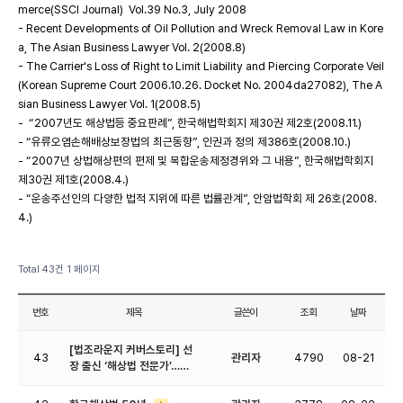
merce(SSCI Journal) Vol.39 No.3, July 2008
- Recent Developments of Oil Pollution and Wreck Removal Law in Kore
a, The Asian Business Lawyer Vol. 2(2008.8)
- The Carrier's Loss of Right to Limit Liability and Piercing Corporate Veil
(Korean Supreme Court 2006.10.26. Docket No. 2004da27082), The A
sian Business Lawyer Vol. 1(2008.5)
- “2007년도 해상법등 중요판례”, 한국해법학회지 제30권 제2호(2008.11.)
- “유류오염손해배상보장법의 최근동향”, 인권과 정의 제386호(2008.10.)
- “2007년 상법해상편의 편제 및 복합운송제정경위와 그 내용”, 한국해법학회지
제30권 제1호(2008.4.)
- “운송주선인의 다양한 법적 지위에 따른 법률관계”, 안암법학회 제 26호(2008.
4.)
Total 43건
1 페이지
번호
제목
글쓴이
조회
날짜
[법조라운지 커버스토리] 선
43
관리자
4790
08-21
장 출신 ‘해상법 전문가’……