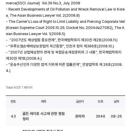
merce(SSCI Journal) Vol.39 No.3, July 2008
- Recent Developments of Oil Pollution and Wreck Removal Law in Kore
a, The Asian Business Lawyer Vol. 2(2008.8)
- The Carrier's Loss of Right to Limit Liability and Piercing Corporate Veil
(Korean Supreme Court 2006.10.26. Docket No. 2004da27082), The A
sian Business Lawyer Vol. 1(2008.5)
- “2007년도 해상법등 중요판례”, 한국해법학회지 제30권 제2호(2008.11.)
- “유류오염손해배상보장법의 최근동향”, 인권과 정의 제386호(2008.10.)
- “2007년 상법해상편의 편제 및 복합운송제정경위와 그 내용”, 한국해법학회지
제30권 제1호(2008.4.)
- “운송주선인의 다양한 법적 지위에 따른 법률관계”, 안암법학회 제 26호(2008.
4.)
Total 43건
1 페이지
번호
제목
글쓴이
조회
날짜
골든 레이호 사고에 관한 쟁점
43
관리자
3646
08-26
정리