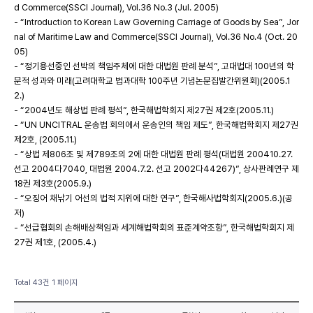
d Commerce(SSCI Journal), Vol.36 No.3 (Jul. 2005)
- “Introduction to Korean Law Governing Carriage of Goods by Sea”, Jor
nal of Maritime Law and Commerce(SSCI Journal), Vol.36 No.4 (Oct. 20
05)
- “정기용선중인 선박의 책임주체에 대한 대법원 판례 분석”, 고대법대 100년의 학
문적 성과와 미래(고려대학교 법과대학 100주년 기념논문집발간위원회)(2005.1
2.)
- “2004년도 해상법 판례 평석”, 한국해법학회지 제27권 제2호(2005.11.)
- “UN UNCITRAL 운송법 회의에서 운송인의 책임 제도”, 한국해법학회지 제27권
제2호, (2005.11.)
- “상법 제806조 및 제789조의 2에 대한 대법원 판례 평석(대법원 200410.27.
선고 2004다7040, 대법원 2004.7.2. 선고 2002다44267)”, 상사판례연구 제
18권 제3호(2005.9.)
- “오징어 채낚기 어선의 법적 지위에 대한 연구”, 한국해사법학회지(2005.6.)(공
저)
- “선급협회의 손해배상책임과 세계해법학회의 표준계약조항”, 한국해법학회지 제
27권 제1호, (2005.4.)
Total 43건
1 페이지