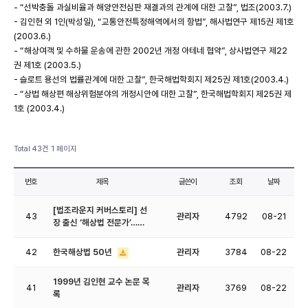
- “선박충돌 과실비율과 해양안전심판 재결과의 관계에 대한 고찰”, 법조(2003.7.)
- 김인현 외 1인(박성일), “교통안전특정해역에서의 항법”, 해사법연구 제15권 제1호
(2003.6.)
- “해상여객 및 수하물 운송에 관한 2002년 개정 아테네 협약”, 상사법연구 제22
권 제1호 (2003.5.)
- 슬로트 용선의 법률관계에 대한 고찰”, 한국해법학회지 제25권 제1호(2003.4.)
- “상법 해상편 해상위험분야의 개정시안에 대한 고찰”, 한국해법학회지 제25권 제
1호 (2003.4.)
Total 43건
1 페이지
번호
제목
글쓴이
조회
날짜
[법조라운지 커버스토리] 선
43
관리자
4792
08-21
장 출신 ‘해상법 전문가’……
42
한국해상법 50년
관리자
3784
08-22
1999년 김인현 교수 논문 목
41
관리자
3769
08-22
록