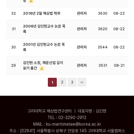
망
32
2016년 2월 해상법 학위
관리자
3630
08-22
2006년 김인현교수 논문 목
31
관리자
3620
08-22
록
2001년 김인현교수 논문 목
30
관리자
3544
08-22
록
김인현 소장, 해운산업 깊이
29
관리자
3531
08-21
읽기 출간
2
3
1
고려대학교 해상법연구센터 ㅣ 대표자명 : 김인현
TEL : 02-3290-2912
MAIL : ku-maritimelaw@korea.ac.kr
주소 : [02841] 서울특별시 성북구 안암로 145 고려대학교 서울캠퍼스