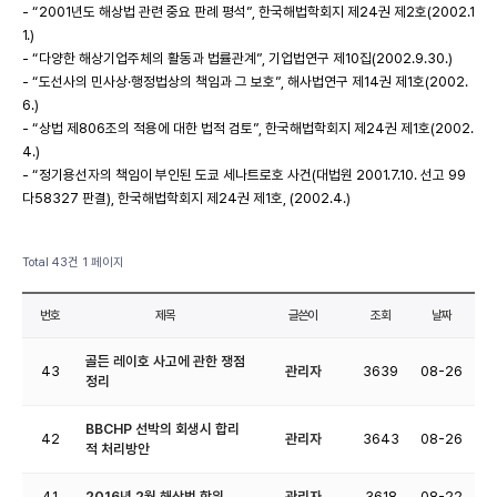
- “2001년도 해상법 관련 중요 판례 평석”, 한국해법학회지 제24권 제2호(2002.1
1.)
- “다양한 해상기업주체의 활동과 법률관계”, 기업법연구 제10집(2002.9.30.)
- “도선사의 민사상·행정법상의 책임과 그 보호”, 해사법연구 제14권 제1호(2002.
6.)
- “상법 제806조의 적용에 대한 법적 검토”, 한국해법학회지 제24권 제1호(2002.
4.)
- “정기용선자의 책임이 부인된 도쿄 세나트로호 사건(대법원 2001.7.10. 선고 99
다58327 판결), 한국해법학회지 제24권 제1호, (2002.4.)
Total 43건
1 페이지
번호
제목
글쓴이
조회
날짜
골든 레이호 사고에 관한 쟁점
43
관리자
3639
08-26
정리
BBCHP 선박의 회생시 합리
42
관리자
3643
08-26
적 처리방안
41
2016년 2월 해상법 학위
관리자
3618
08-22