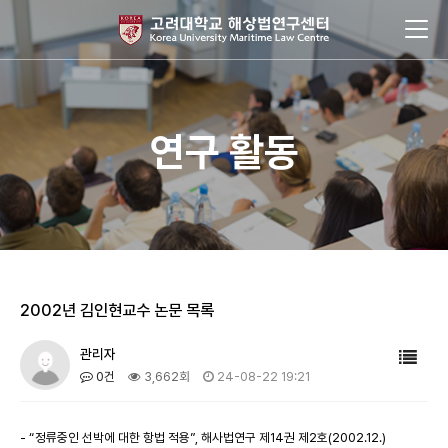
연구 활동
2002년 김인현교수 논문 목록
관리자
0건
3,662회
24-08-22 19:21
- “정류중인 선박에 대한 항법 적용”, 해사법연구 제14권 제2호(2002.12.)