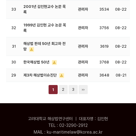
2001년 김인현교수 논문 목
33
관리자
3534
08-22
록
1999년 김인현 교수 논문 목
32
관리자
3756
08-22
록
해상법 판례 50년 회고와 전
31
관리자
3619
08-22
망
30
한국해상법 50년
관리자
3768
08-22
29
제3차 해상법이슈진단
관리자
3648
08-21
2
3
1
고려대학교 해상법연구센터 ㅣ 대표자명 : 김인현
TEL : 02-3290-2912
MAIL : ku-maritimelaw@korea.ac.kr