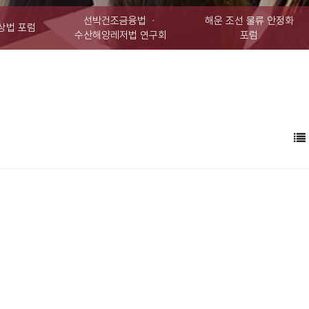
선박건조금융법 ㆍ
해운 조선 물류 안정화
상법 포럼
수산해양레저법 연구회
포럼