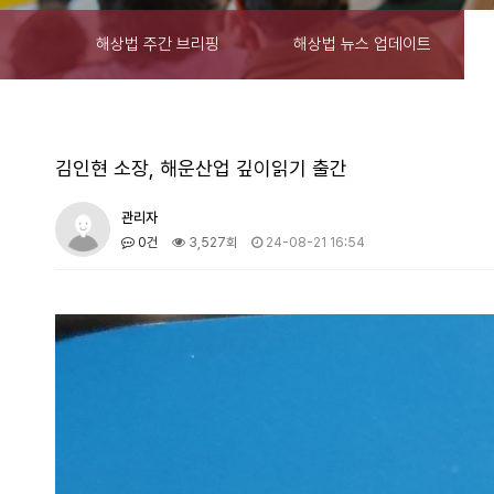
해상법 주간 브리핑
해상법 뉴스 업데이트
김인현 소장, 해운산업 깊이읽기 출간
관리자
0건
3,527회
24-08-21 16:54