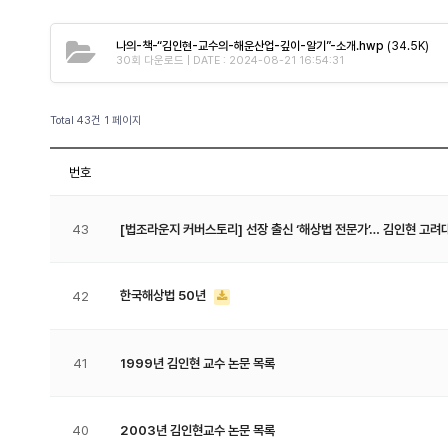
나의-책-“김인현-교수의-해운산업-깊이-알기”-소개.hwp
(34.5K)
30회 다운로드 | DATE : 2024-08-21 16:54:31
Total 43건
1 페이지
번호
43
[법조라운지 커버스토리] 선장 출신 ‘해상법 전문가’… 김인현 고려
한국해상법 50년
42
41
1999년 김인현 교수 논문 목록
40
2003년 김인현교수 논문 목록