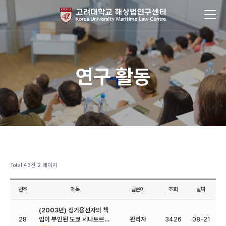
연구 활동
Total 43건
2 페이지
번호
제목
글쓴이
조회
날짜
(2003년) 정기용선자의 책
28
임이 부인된 도쿄 세나토르…
관리자
3426
08-21