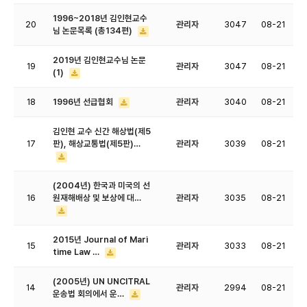
1996~2018년 김인현교수
20
관리자
3047
08-21
님 논문목록 (총134편)
2019년 김인현교수님 논문
19
관리자
3047
08-21
(1)
18
1996년 선급협회
관리자
3040
08-21
김인현 교수 신간 해상법(제5
17
판), 해상교통법(제5판)…
관리자
3039
08-21
(2004년) 한국과 미국의 선
16
원재해배상 및 보상에 대…
관리자
3035
08-21
2015년 Journal of Mari
15
관리자
3033
08-21
time Law …
(2005년) UN UNCITRAL
14
관리자
2994
08-21
운송법 회의에서 운…