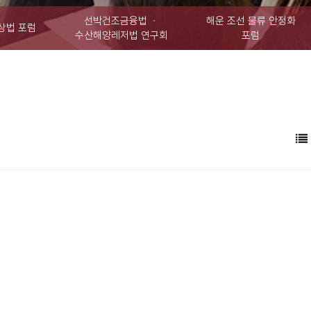
선박건조금융법 ㆍ
해운 조선 물류 안정화
상법 포럼
수산해양레저법 연구회
포럼