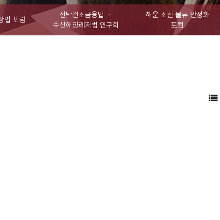
선박건조금융법 ㆍ
해운 조선 물류 안정화
상법 포럼
수산해양레저법 연구회
포럼