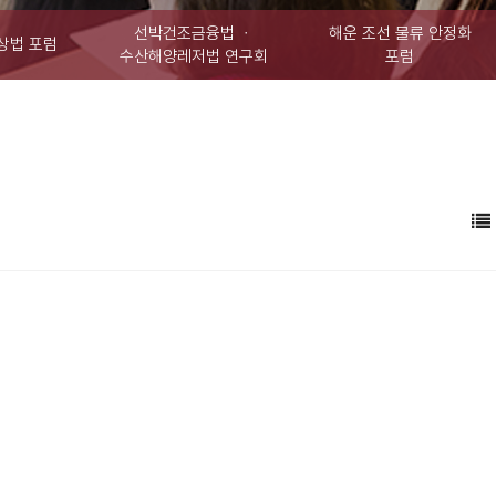
선박건조금융법 ㆍ
해운 조선 물류 안정화
상법 포럼
수산해양레저법 연구회
포럼