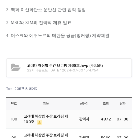
2. 액화 이산화탄소 운반선 관련 법적 쟁점
3. MSC와 ZIM의 전략적 제휴 발표
4. 머스크와 에퀴노르의 메탄올 공급(벙커링) 계약체결
고려대 해상법 주간 브리핑 제68호.hwp
(46.5K)
22회 다운로드 | DATE : 2024-07-30 15:47:54
Total 205건
8 페이지
번호
제목
글쓴이
조회
날짜
고려대 해상법 주간 브리핑 제
100
관리자
4872
07-30
100호
고려대 해상법 주간 브리핑 제
99
관리자
5069
07-30