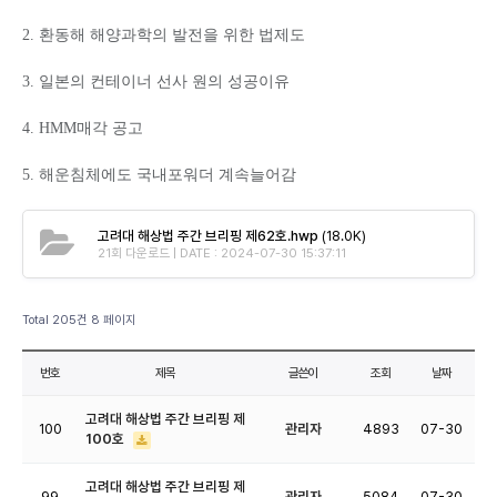
2. 환동해 해양과학의 발전을 위한 법제도
3. 일본의 컨테이너 선사 원의 성공이유
4. HMM매각 공고
5. 해운침체에도 국내포워더 계속늘어감
고려대 해상법 주간 브리핑 제62호.hwp
(18.0K)
21회 다운로드 | DATE : 2024-07-30 15:37:11
Total 205건
8 페이지
번호
제목
글쓴이
조회
날짜
고려대 해상법 주간 브리핑 제
100
관리자
4893
07-30
100호
고려대 해상법 주간 브리핑 제
99
관리자
5084
07-30