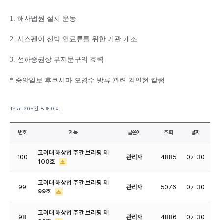
1. 해사법원 설치 운동
2. 시스펜이 선박 연료류를 위한 기관 개조
3. 선하증권상 부지문구의 효력
* 중앙일보 후쿠시마 오염수 방류 관련 김인현 칼럼
Total 205건
8 페이지
번호
제목
글쓴이
조회
날짜
고려대 해상법 주간 브리핑 제
100
관리자
4885
07-30
100호
고려대 해상법 주간 브리핑 제
99
관리자
5076
07-30
99호
고려대 해상법 주간 브리핑 제
98
관리자
4886
07-30