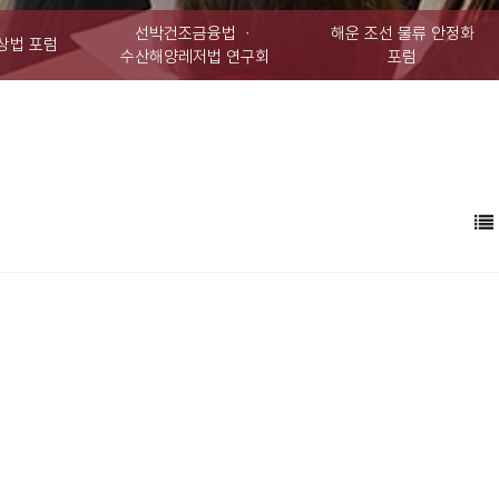
선박건조금융법 ㆍ
해운 조선 물류 안정화
상법 포럼
수산해양레저법 연구회
포럼