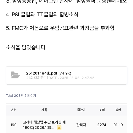
3. 삼성중공업, 에버그린 본사에 ‘삼성원격 운항센터 개소
P&I 클럽과 TT클럽의 합병소식
4.
5. FMC가 처음으로 운임공표관련 과징금을 부과함
소식을 담았습니다
.
251201 184호.pdf
(74.9K)
47회 다운로드 | DATE : 2025-12-02 12:47:42
Total 205건
2 페이지
번호
제목
글쓴이
조회
날짜
고려대 해상법 주간 브리핑 제
190
관리자
2274
01-19
190호(2026.1.19…