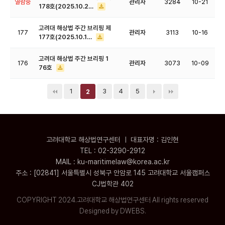
열람중
관리자
3284
10-21
178호(2025.10.2…
고려대 해상법 주간 브리핑 제
177
관리자
3113
10-16
177호(2025.10.1…
고려대 해상법 주간 브리핑 1
176
관리자
3073
10-09
76호
1
3
4
5
2
고려대학교 해상법연구센터 ㅣ 대표자명 : 김인현
TEL : 02-3290-2912
MAIL : ku-maritimelaw@korea.ac.kr
주소 : [02841] 서울특별시 성북구 안암로 145 고려대학교 서울캠퍼스
CJ법학관 402
COPYRIGHT 2024.고려대학교 해상법연구센터 All rights reserved
Designed by DWEBS.