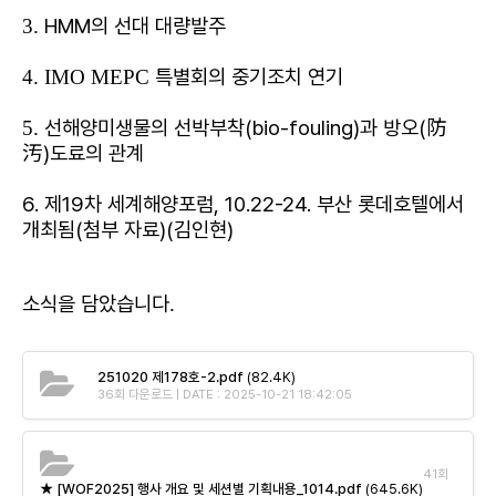
HMM의 선대 대량발주
3.
특별회의 중기조치 연기
4. IMO MEPC
선해양미생물의 선박부착(bio-fouling)과 방오(防
5.
汚)도료의 관계
6. 제19차 세계해양포럼, 10.22-24. 부산 롯데호텔에서
개최됨(첨부 자료)(김인현)
소식을 담았습니다
.
251020 제178호-2.pdf
(82.4K)
36회 다운로드 | DATE : 2025-10-21 18:42:05
41회
★ [WOF2025] 행사 개요 및 세션별 기획내용_1014.pdf
(645.6K)