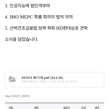
인공지능에 법인격부여
3.
특별 회의의 법적 의의
4. IMO MEPC
선박건조금융법 정책 학회
현대삼호 견학
5.
HD
소식을 담았습니다
.
251013 제177호.pdf
(944.9K)
33회 다운로드 | DATE : 2025-10-16 07:19:30
Total 205건
2 페이지
번호
제목
글쓴이
조회
날짜