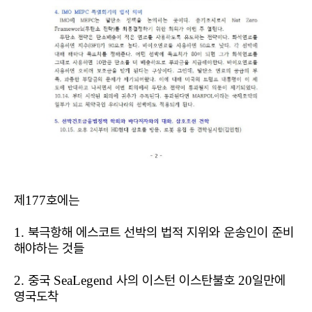
제
호에는
177
북극항해 에스코트 선박의 법적 지위와 운송인이 준비
1.
해야하는 것들
중국
사의 이스턴 이스탄불호
일만에
2.
SeaLegend
20
영국도착