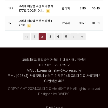
고려대 해상법 주간 브리핑 제
177
관리자
3116
10-16
177호(2025.10.1…
고려대 해상법 주간 브리핑 1
176
관리자
3073
10-09
76호
1
3
4
5
2
고려대학교 해상법연구센터 ㅣ 대표자명 : 김인현
TEL : 02-3290-2912
MAIL : ku-maritimelaw@korea.ac.kr
주소 : [02841] 서울특별시 성북구 안암로 145 고려대학교 서울캠퍼스
CJ법학관 402
COPYRIGHT 2024.고려대학교 해상법연구센터 All rights reserved
Designed by DWEBS.
PC 버전으로 보기