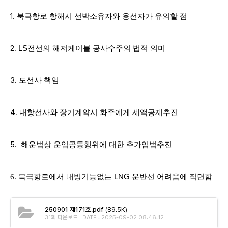
1.
북극항로 항해시 선박소유자와 용선자가 유의할 점
2.
LS전선
의 해저케이블 공사수주의 법적 의미
3.
도선사 책임
4.
내항선사와 장기계약시 화주에게 세액공제추진
5.
해운법상 운임공동행위에 대한 추가입법추진
6.
북극항로에서 내빙기능없는
LNG
운반선 어려움에 직면함
250901 제171호.pdf
(89.5K)
31회 다운로드 | DATE : 2025-09-02 08:46:12