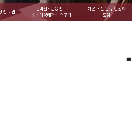
선박건조금융법 ㆍ
해운 조선 물류 안정화
상법 포럼
수산해양레저법 연구회
포럼