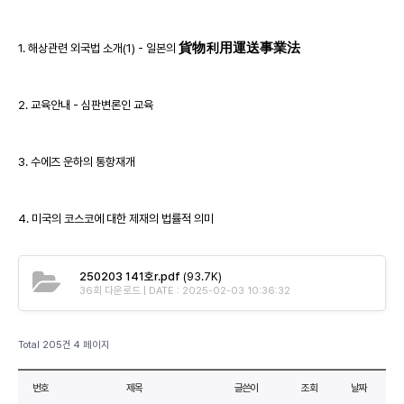
1. 해상관련 외국법 소개(1) - 일본의
貨物利用運送事業法
2. 교육안내 - 심판변론인 교육
3. 수에즈 운하의 통항재개
4. 미국의 코스코에 대한 제재의 법률적 의미
250203 141호r.pdf
(93.7K)
36회 다운로드 | DATE : 2025-02-03 10:36:32
Total 205건
4 페이지
번호
제목
글쓴이
조회
날짜