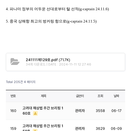
4. 파나마 정부의 어두운 선대로부터 탈 선적(g-captain 24.11.6
)
5. 중국 상해항 최고의 벙커링 항으로(
g-captain 24.11.5)
241111제129호.pdf
(71.7K)
34회 다운로드 | DATE : 2024-11-11 12:27:46
Total 205건
4 페이지
번호
제목
글쓴이
조회
날짜
고려대 해상법 주간 브리핑 1
160
관리자
3558
06-17
60호
고려대 해상법 주간 브리핑 1
159
관리자
3629
06-09