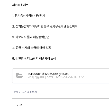
제120호에는
1. 정기용선계약의 내부관계
2. 정기용선자가 채무자인 경우 선박우선특권 발생여부
3. 카보타지 룰과 해상풍력산업
4. 중국 선사의 북극해 항행 성공
5. 김인현 센터 소장의 정년퇴직 소식
2409081 제120호.pdf
(115.0K)
42회 다운로드 | DATE : 2024-09-09 19:12:10
Total 205건
4 페이지
번호