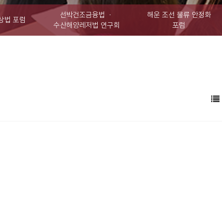
선박건조금융법 ㆍ
해운 조선 물류 안정화
상법 포럼
수산해양레저법 연구회
포럼