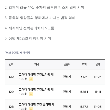
2. 갑판적 화물 유실 숫자의 급격한 감소의 법적 의미
3. 등화와 형상물의 항해에서 가지는 법적 의미
4. 세계적인 선박관리회사 V그룹
5. 상법 제125조의 항만의 의미
Total 205건
6 페이지
번호
제목
글쓴이
조회
날짜
고려대 해상법 주간브리핑 제
130
관리자
5124
11-24
130호
고려대 해상법 주간브리핑 제
129
관리자
5284
11-11
129호
고려대 해상법 주간 브리핑 제
128
관리자
5272
11-05
128호